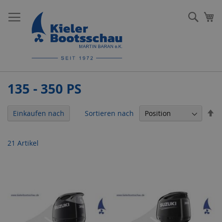
Direkt
zum
Such
Me
Inhalt
135 - 350 PS
In
Sortieren nach
Einkaufen nach
ab
Re
21
Artikel