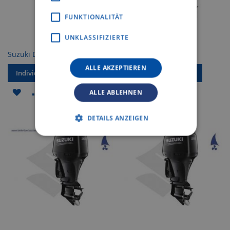
FUNKTIONALITÄT
UNKLASSIFIZIERTE
Suzuki DF 140 ATX
Suzuki DF 350 ATXX
ALLE AKZEPTIEREN
Individuelles Angebot
Individuelles Angebot
ZUR
ZUR
ZUR
ZUR
ALLE ABLEHNEN
WUNSCHLISTE
VERGLEICHSLISTE
WUNSCHLISTE
VERGLEICHSLISTE
DETAILS ANZEIGEN
HINZUFÜGEN
HINZUFÜGEN
HINZUFÜGEN
HINZUFÜGEN