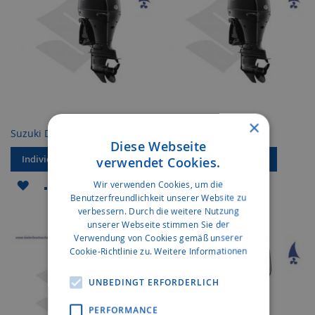
×
Suzuki DF 140 AZX
Suzuki DF 140 AZL
Diese Webseite
Individuelles Angebot
Individuelles Angebot
verwendet Cookies.
ZUR
ZUR
ZUR
ZUR
Wir verwenden Cookies, um die
Benutzerfreundlichkeit unserer Website zu
WUNSCHLISTE
VERGLEICHSLISTE
WUNSCHLISTE
VERGLEICHSLISTE
verbessern. Durch die weitere Nutzung
unserer Webseite stimmen Sie der
HINZUFÜGEN
HINZUFÜGEN
HINZUFÜGEN
HINZUFÜGEN
Verwendung von Cookies gemäß unserer
Cookie-Richtlinie zu.
Weitere Informationen
UNBEDINGT ERFORDERLICH
PERFORMANCE