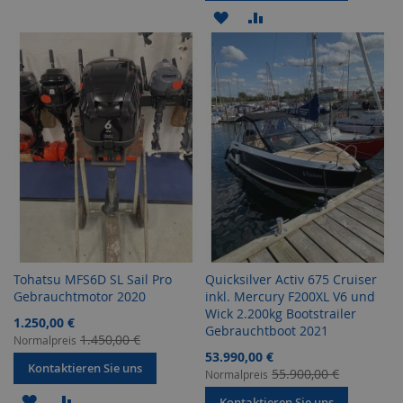
WUNSCHLISTE
VERGLEICHSLISTE
ZUR
ZUR
HINZUFÜGEN
HINZUFÜGEN
WUNSCHLISTE
VERGLEICHSLISTE
HINZUFÜGEN
HINZUFÜGEN
Tohatsu MFS6D SL Sail Pro
Quicksilver Activ 675 Cruiser
Gebrauchtmotor 2020
inkl. Mercury F200XL V6 und
Wick 2.200kg Bootstrailer
Sonderangebot
1.250,00 €
Gebrauchtboot 2021
1.450,00 €
Normalpreis
Sonderangebot
53.990,00 €
Kontaktieren Sie uns
55.900,00 €
Normalpreis
ZUR
ZUR
Kontaktieren Sie uns