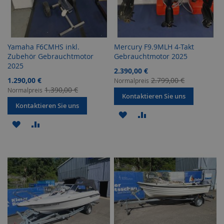
Yamaha F6CMHS inkl.
Mercury F9.9MLH 4-Takt
Zubehör Gebrauchtmotor
Gebrauchtmotor 2025
2025
Sonderangebot
2.390,00 €
Sonderangebot
1.290,00 €
2.799,00 €
Normalpreis
1.390,00 €
Normalpreis
Kontaktieren Sie uns
Kontaktieren Sie uns
ZUR
ZUR
ZUR
ZUR
WUNSCHLISTE
VERGLEICHSLISTE
WUNSCHLISTE
VERGLEICHSLISTE
HINZUFÜGEN
HINZUFÜGEN
HINZUFÜGEN
HINZUFÜGEN