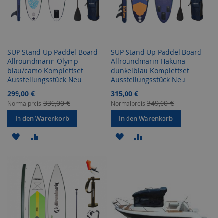
SUP Stand Up Paddel Board
SUP Stand Up Paddel Board
Allroundmarin Olymp
Allroundmarin Hakuna
blau/camo Komplettset
dunkelblau Komplettset
Ausstellungsstück Neu
Ausstellungsstück Neu
Sonderangebot
Sonderangebot
299,00 €
315,00 €
339,00 €
349,00 €
Normalpreis
Normalpreis
In den Warenkorb
In den Warenkorb
ZUR
ZUR
ZUR
ZUR
WUNSCHLISTE
VERGLEICHSLISTE
WUNSCHLISTE
VERGLEICHSLISTE
HINZUFÜGEN
HINZUFÜGEN
HINZUFÜGEN
HINZUFÜGEN