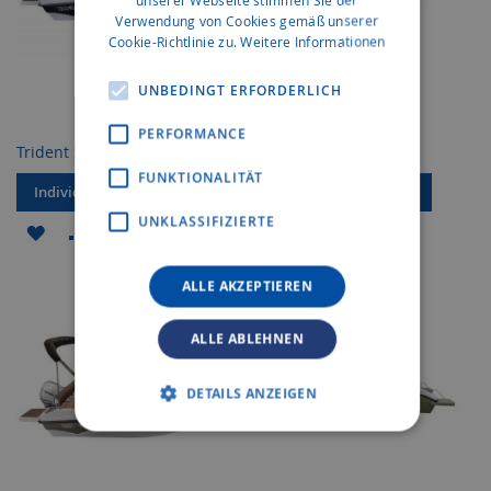
Verwendung von Cookies gemäß unserer
Cookie-Richtlinie zu.
Weitere Informationen
UNBEDINGT ERFORDERLICH
PERFORMANCE
Trident 530 SPORT
Trident 640 SUNDECK
FUNKTIONALITÄT
Individuelles Angebot
Individuelles Angebot
UNKLASSIFIZIERTE
ZUR
ZUR
ZUR
ZUR
WUNSCHLISTE
VERGLEICHSLISTE
WUNSCHLISTE
VERGLEICHSLISTE
ALLE AKZEPTIEREN
HINZUFÜGEN
HINZUFÜGEN
HINZUFÜGEN
HINZUFÜGEN
ALLE ABLEHNEN
DETAILS ANZEIGEN