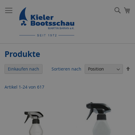
Direkt
zum
Such
Me
Inhalt
Produkte
In
Sortieren nach
Einkaufen nach
ab
Re
Artikel
1
-
24
von
617