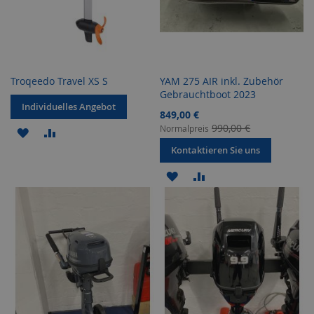
Troqeedo Travel XS S
YAM 275 AIR inkl. Zubehör
Gebrauchtboot 2023
Individuelles Angebot
Sonderangebot
849,00 €
990,00 €
Normalpreis
ZUR
ZUR
Kontaktieren Sie uns
WUNSCHLISTE
VERGLEICHSLISTE
ZUR
ZUR
HINZUFÜGEN
HINZUFÜGEN
WUNSCHLISTE
VERGLEICHSLISTE
HINZUFÜGEN
HINZUFÜGEN