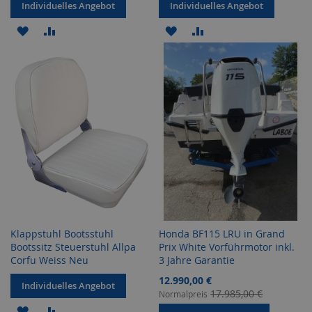
Individuelles Angebot
Individuelles Angebot
ZUR
ZUR
ZUR
ZUR
WUNSCHLISTE
VERGLEICHSLISTE
WUNSCHLISTE
VERGLEICHSLISTE
HINZUFÜGEN
HINZUFÜGEN
HINZUFÜGEN
HINZUFÜGEN
Klappstuhl Bootsstuhl
Honda BF115 LRU in Grand
Bootssitz Steuerstuhl Allpa
Prix White Vorführmotor inkl.
Corfu Weiss Neu
3 Jahre Garantie
Sonderangebot
12.990,00 €
Individuelles Angebot
17.985,00 €
Normalpreis
ZUR
ZUR