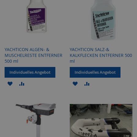
YACHTICON ALGEN- &
YACHTICON SALZ-&
MUSCHELRESTE ENTFERNER
KALKFLECKEN ENTFERNER 500
500 ml
ml
Individuelles Angebot
Individuelles Angebot
ZUR
ZUR
ZUR
ZUR
WUNSCHLISTE
VERGLEICHSLISTE
WUNSCHLISTE
VERGLEICHSLISTE
HINZUFÜGEN
HINZUFÜGEN
HINZUFÜGEN
HINZUFÜGEN