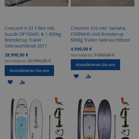
Crescent V-23 T-Rex inkl.
Crescent 410 inkl. Yamaha
Suzuki DF150APL & 1.800kg
F20BMHS und Brenderup
Brenderup Trailer
600kg Trailer Gebrauchtboot
Gebrauchtboot 2017
Sonderangebot
4.990,00 €
Sonderangebot
28.990,00 €
5.500,00 €
Normalpreis
32.990,00 €
Normalpreis
Kontaktieren Sie uns
Kontaktieren Sie uns
ZUR
ZUR
ZUR
ZUR
WUNSCHLISTE
VERGLEICHSLISTE
WUNSCHLISTE
VERGLEICHSLISTE
HINZUFÜGEN
HINZUFÜGEN
HINZUFÜGEN
HINZUFÜGEN