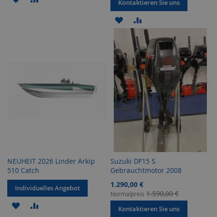
Kontaktieren Sie uns
WUNSCHLISTE
VERGLEICHSLISTE
ZUR
ZUR
HINZUFÜGEN
HINZUFÜGEN
WUNSCHLISTE
VERGLEICHSLISTE
HINZUFÜGEN
HINZUFÜGEN
NEUHEIT 2026 Linder Arkip
Suzuki DF15 S
510 Catch
Gebrauchtmotor 2008
Sonderangebot
1.290,00 €
Individuelles Angebot
1.590,00 €
Normalpreis
ZUR
ZUR
Kontaktieren Sie uns