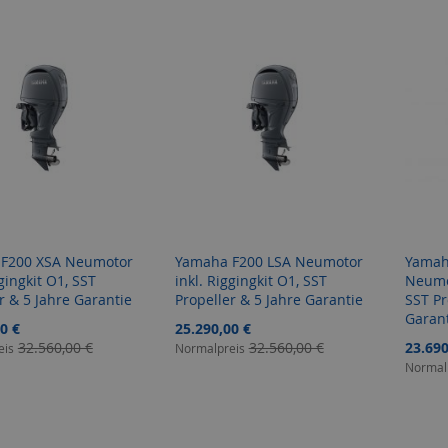
F200 XSA Neumotor
Yamaha F200 LSA Neumotor
Yamah
ggingkit O1, SST
inkl. Riggingkit O1, SST
Neumot
r & 5 Jahre Garantie
Propeller & 5 Jahre Garantie
SST Pr
Garan
gebot
Sonderangebot
0 €
25.290,00 €
Sonder
32.560,00 €
32.560,00 €
23.690
eis
Normalpreis
Normal