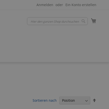
Anmelden
Ein Konto erstellen
Mein W
Suche
Suche
In
Sortieren nach
absteig