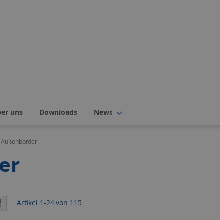
ber uns
Downloads
News
 Außenborder
er
icht
er
Liste
Artikel
1
-
24
von
115