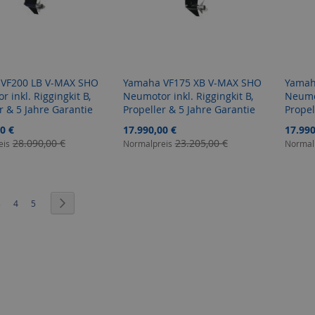
VF200 LB V-MAX SHO
Yamaha VF175 XB V-MAX SHO
Yamah
 inkl. Riggingkit B,
Neumotor inkl. Riggingkit B,
Neumot
r & 5 Jahre Garantie
Propeller & 5 Jahre Garantie
Propel
gebot
Sonderangebot
Sonder
0 €
17.990,00 €
17.990
28.090,00 €
23.205,00 €
eis
Normalpreis
Normal
 gerade Seite
eite
Seite
Seite
Seite
Weiter
3
4
5