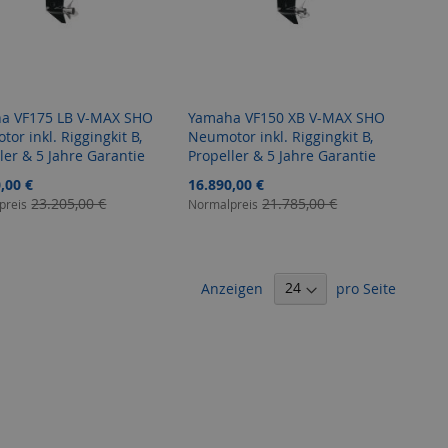
a VF175 LB V-MAX SHO
Yamaha VF150 XB V-MAX SHO
or inkl. Riggingkit B,
Neumotor inkl. Riggingkit B,
ler & 5 Jahre Garantie
Propeller & 5 Jahre Garantie
angebot
Sonderangebot
,00 €
16.890,00 €
23.205,00 €
21.785,00 €
preis
Normalpreis
Anzeigen
pro Seite