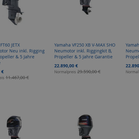
FT60 JETX
Yamaha VF250 XB V-MAX SHO
Yamah
tor Neu inkl. Rigging
Neumotor inkl. Riggingkit B,
Neumot
ropeller & 5 Jahre
Propeller & 5 Jahre Garantie
Propel
e
Sonderangebot
Sonder
22.890,00 €
22.890
gebot
 €
29.590,00 €
Normalpreis
Normal
11.467,00 €
eis