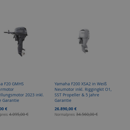
Reihenf
a F20 GMHS
Yamaha F200 XSA2 in Weiß
hrmotor
Neumotor inkl. Riggingkit O1,
llungsmotor 2023 inkl.
SST Propeller & 5 Jahre
e Garantie
Garantie
angebot
Sonderangebot
00 €
26.890,00 €
4.095,00 €
34.560,00 €
preis
Normalpreis