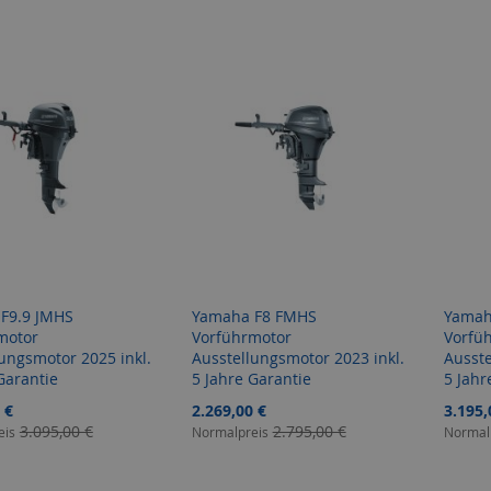
F9.9 JMHS
Yamaha F8 FMHS
Yamah
motor
Vorführmotor
Vorfü
ungsmotor 2025 inkl.
Ausstellungsmotor 2023 inkl.
Ausste
Garantie
5 Jahre Garantie
5 Jahr
gebot
Sonderangebot
Sonder
 €
2.269,00 €
3.195,
3.095,00 €
2.795,00 €
eis
Normalpreis
Normal