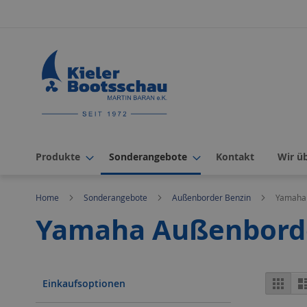
Direkt
zum
Inhalt
Produkte
Sonderangebote
Kontakt
Wir ü
Home
Sonderangebote
Außenborder Benzin
Yamaha
Yamaha Außenbord
Ans
Rast
Einkaufsoptionen
als