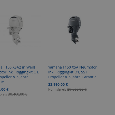
a F150 XSA2 in Weiß
Yamaha F150 XSA Neumotor
or inkl. Riggingkit O1,
inkl. Riggingkit O1, SST
opeller & 5 Jahre
Propeller & 5 Jahre Garantie
tie
Sonderangebot
22.990,00 €
angebot
,00 €
29.560,00 €
Normalpreis
30.460,00 €
preis