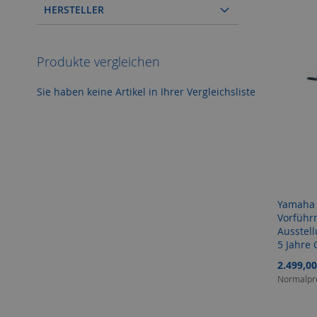
HERSTELLER
Produkte vergleichen
Sie haben keine Artikel in Ihrer Vergleichsliste
Yamaha 
Vorführ
Ausstell
5 Jahre 
Sonderan
2.499,00
Normalpr
Kontaktieren Sie uns
Kontaktieren Sie uns
Kontaktieren Sie uns
Kontaktieren Sie uns