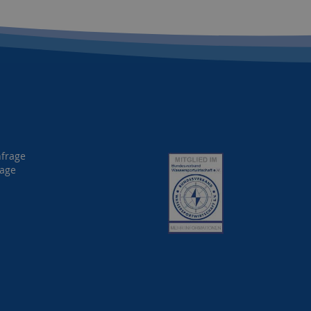
nfrage
rage