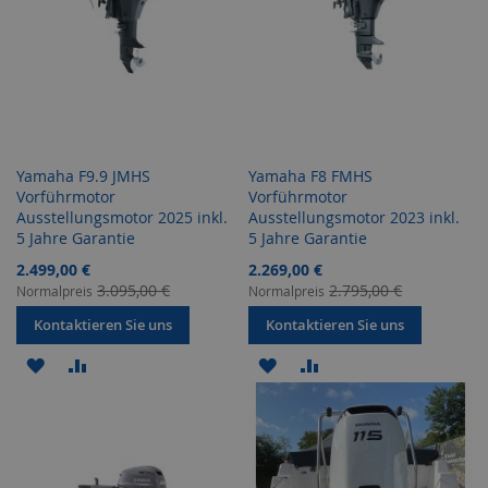
Yamaha F9.9 JMHS
Yamaha F8 FMHS
Vorführmotor
Vorführmotor
Ausstellungsmotor 2025 inkl.
Ausstellungsmotor 2023 inkl.
5 Jahre Garantie
5 Jahre Garantie
Sonderangebot
Sonderangebot
2.499,00 €
2.269,00 €
3.095,00 €
2.795,00 €
Normalpreis
Normalpreis
Kontaktieren Sie uns
Kontaktieren Sie uns
ZUR
ZUR
ZUR
ZUR
WUNSCHLISTE
VERGLEICHSLISTE
WUNSCHLISTE
VERGLEICHSLISTE
HINZUFÜGEN
HINZUFÜGEN
HINZUFÜGEN
HINZUFÜGEN