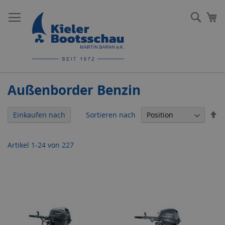
Direkt
zum
Such
Me
Inhalt
Außenborder Benzin
In
Sortieren nach
Einkaufen nach
ab
Re
Artikel
1
-
24
von
227