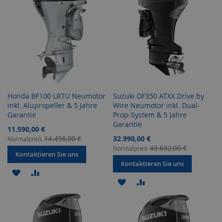
Honda BF100 LRTU Neumotor
Suzuki DF350 ATXX Drive by
inkl. Alupropeller & 5 Jahre
Wire Neumotor inkl. Dual-
Garantie
Prop-System & 5 Jahre
Garantie
Sonderangebot
11.590,00 €
Sonderangebot
14.456,00 €
32.990,00 €
Normalpreis
43.632,00 €
Normalpreis
Kontaktieren Sie uns
Kontaktieren Sie uns
ZUR
ZUR
ZUR
ZUR
WUNSCHLISTE
VERGLEICHSLISTE
WUNSCHLISTE
VERGLEICHSLISTE
HINZUFÜGEN
HINZUFÜGEN
HINZUFÜGEN
HINZUFÜGEN