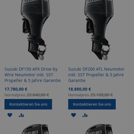
HINZUFÜGEN
HINZUFÜGEN
HINZUFÜGEN
HINZUFÜGEN
Suzuki DF150 APX Drive by
Suzuki DF200 ATL Neumotor
Wire Neumotor inkl. SST
inkl. SST Propeller & 5 Jahre
Propeller & 5 Jahre Garantie
Garantie
Sonderangebot
Sonderangebot
17.780,00 €
18.880,00 €
23.640,00 €
25.100,00 €
Normalpreis
Normalpreis
Kontaktieren Sie uns
Kontaktieren Sie uns
ZUR
ZUR
ZUR
ZUR
WUNSCHLISTE
VERGLEICHSLISTE
WUNSCHLISTE
VERGLEICHSLISTE