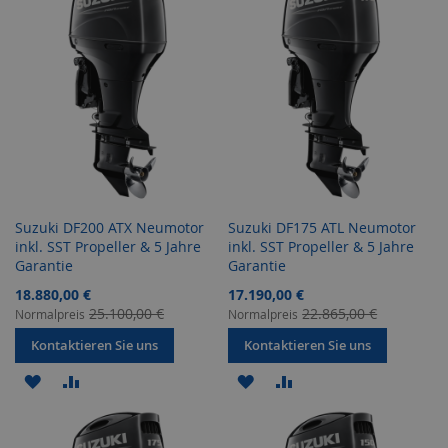
HINZUFÜGEN
HINZUFÜGEN
HINZUFÜGEN
HINZUFÜGEN
Suzuki DF200 ATX Neumotor
Suzuki DF175 ATL Neumotor
inkl. SST Propeller & 5 Jahre
inkl. SST Propeller & 5 Jahre
Garantie
Garantie
Sonderangebot
Sonderangebot
18.880,00 €
17.190,00 €
25.100,00 €
22.865,00 €
Normalpreis
Normalpreis
Kontaktieren Sie uns
Kontaktieren Sie uns
ZUR
ZUR
ZUR
ZUR
WUNSCHLISTE
VERGLEICHSLISTE
WUNSCHLISTE
VERGLEICHSLISTE