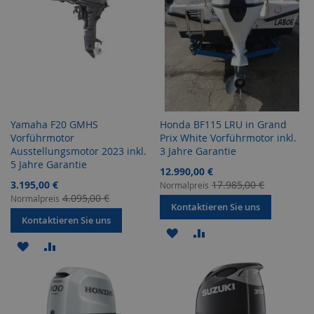
Yamaha F20 GMHS
Honda BF115 LRU in Grand
Vorführmotor
Prix White Vorführmotor inkl.
Ausstellungsmotor 2023 inkl.
3 Jahre Garantie
5 Jahre Garantie
Sonderangebot
12.990,00 €
Sonderangebot
3.195,00 €
17.985,00 €
Normalpreis
4.095,00 €
Normalpreis
Kontaktieren Sie uns
Kontaktieren Sie uns
ZUR
ZUR
ZUR
ZUR
WUNSCHLISTE
VERGLEICHSLISTE
WUNSCHLISTE
VERGLEICHSLISTE
HINZUFÜGEN
HINZUFÜGEN
HINZUFÜGEN
HINZUFÜGEN