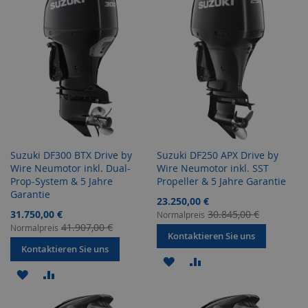
HINZUFÜGEN
HINZUFÜGEN
HINZUFÜGEN
HINZUFÜGEN
Suzuki DF300 BTX Drive by
Suzuki DF250 APX Drive by
Wire Neumotor inkl. Dual-
Wire Neumotor inkl. SST
Prop-System & 5 Jahre
Propeller & 5 Jahre Garantie
Garantie
Sonderangebot
23.250,00 €
Sonderangebot
31.750,00 €
30.845,00 €
Normalpreis
41.907,00 €
Normalpreis
Kontaktieren Sie uns
Kontaktieren Sie uns
ZUR
ZUR
ZUR
ZUR
WUNSCHLISTE
VERGLEICHSLISTE
WUNSCHLISTE
VERGLEICHSLISTE
HINZUFÜGEN
HINZUFÜGEN