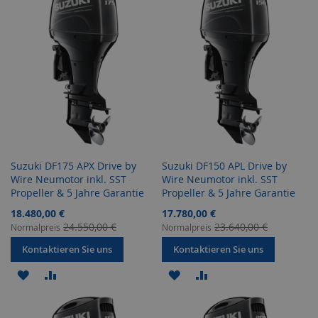
HINZUFÜGEN
HINZUFÜGEN
HINZUFÜGEN
HINZUFÜGEN
Suzuki DF175 APX Drive by
Suzuki DF150 APL Drive by
Wire Neumotor inkl. SST
Wire Neumotor inkl. SST
Propeller & 5 Jahre Garantie
Propeller & 5 Jahre Garantie
Sonderangebot
Sonderangebot
18.480,00 €
17.780,00 €
24.550,00 €
23.640,00 €
Normalpreis
Normalpreis
Kontaktieren Sie uns
Kontaktieren Sie uns
ZUR
ZUR
ZUR
ZUR
WUNSCHLISTE
VERGLEICHSLISTE
WUNSCHLISTE
VERGLEICHSLISTE