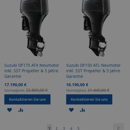
HINZUFÜGEN
HINZUFÜGEN
HINZUFÜGEN
HINZUFÜGEN
Suzuki DF175 ATX Neumotor
Suzuki DF150 ATL Neumotor
inkl. SST Propeller & 5 Jahre
inkl. SST Propeller & 5 Jahre
Garantie
Garantie
Sonderangebot
Sonderangebot
17.190,00 €
16.190,00 €
22.865,00 €
21.445,00 €
Normalpreis
Normalpreis
Kontaktieren Sie uns
Kontaktieren Sie uns
ZUR
ZUR
ZUR
ZUR
WUNSCHLISTE
VERGLEICHSLISTE
WUNSCHLISTE
VERGLEICHSLISTE
Seite
Seite
Weite
Sie
Seite
Seite
Seite
Seite
1
2
3
4
5
HINZUFÜGEN
HINZUFÜGEN
HINZUFÜGEN
HINZUFÜGEN