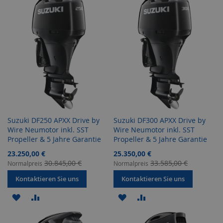
HINZUFÜGEN
HINZUFÜGEN
Suzuki DF250 APXX Drive by
Suzuki DF300 APXX Drive by
Wire Neumotor inkl. SST
Wire Neumotor inkl. SST
Propeller & 5 Jahre Garantie
Propeller & 5 Jahre Garantie
Sonderangebot
Sonderangebot
23.250,00 €
25.350,00 €
30.845,00 €
33.585,00 €
Normalpreis
Normalpreis
Kontaktieren Sie uns
Kontaktieren Sie uns
ZUR
ZUR
ZUR
ZUR
WUNSCHLISTE
VERGLEICHSLISTE
WUNSCHLISTE
VERGLEICHSLISTE