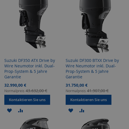
Suzuki DF350 ATX Drive by
Suzuki DF300 BTXX Drive by
Wire Neumotor inkl. Dual-
Wire Neumotor inkl. Dual-
Prop-System & 5 Jahre
Prop-System & 5 Jahre
Garantie
Garantie
Sonderangebot
Sonderangebot
32.990,00 €
31.750,00 €
43.632,00 €
41.907,00 €
Normalpreis
Normalpreis
Kontaktieren Sie uns
Kontaktieren Sie uns
ZUR
ZUR
ZUR
ZUR
WUNSCHLISTE
VERGLEICHSLISTE
WUNSCHLISTE
VERGLEICHSLISTE