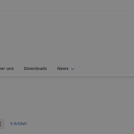
ber uns
Downloads
News
icht
er
Liste
9
Artikel