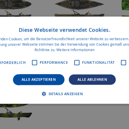
Diese Webseite verwendet Cookies.
nden Cookies, um die Benutzerfreundlichkeit unserer Website zu verbessern.
zung unserer Webseite stimmen Sie der Verwendung von Cookies gemäß uns
Richtlinie zu.
Weitere Informationen
atercraft „Slayer“
Native Watercraft „Manta
Native
0
Ray“ Propel 12
Propel
RFORDERLICH
PERFORMANCE
FUNKTIONALITÄT
ALLE AKZEPTIEREN
ALLE ABLEHNEN
DETAILS ANZEIGEN