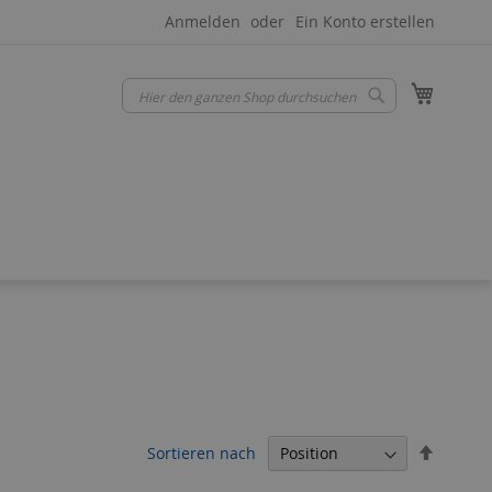
Anmelden
Ein Konto erstellen
Mein W
Suche
Suche
In
Sortieren nach
absteig