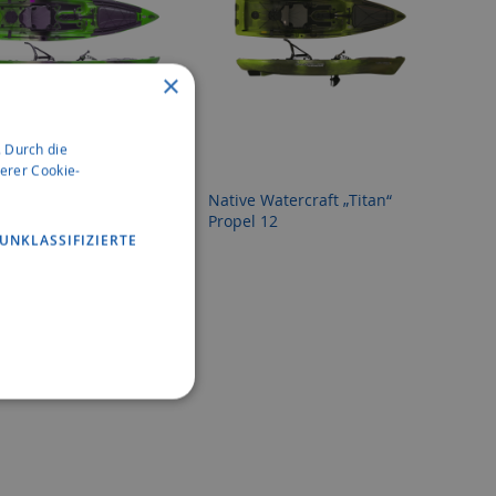
×
 Durch die
erer Cookie-
 Watercraft „Titan“
Native Watercraft „Titan“
 13,5
Propel 12
UNKLASSIFIZIERTE