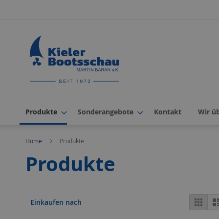
Direkt
zum
Inhalt
Produkte
Sonderangebote
Kontakt
Wir ü
Home
Produkte
Produkte
Ans
Rast
Einkaufen nach
als