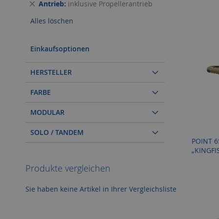
Dies
Antrieb
inklusive Propellerantrieb
entfernen
Alles löschen
Einkaufsoptionen
HERSTELLER
FARBE
MODULAR
SOLO / TANDEM
POINT 
„KINGFI
Individuelles Angebot
Individuelles Angebot
Individuelles Angebot
Individuelles Angebot
Produkte vergleichen
ZUR
ZUR
ZUR
ZUR
Sie haben keine Artikel in Ihrer Vergleichsliste
WUNSCHLISTE
ZUR
WUNSCHLISTE
ZUR
WUNSCHLISTE
ZUR
WUNSCHLISTE
ZUR
HINZUFÜGEN
VERGLEICHSLISTE
HINZUFÜGEN
VERGLEICHSLISTE
HINZUFÜGEN
VERGLEICHSLISTE
HINZUFÜGEN
VERGLEICHSLISTE