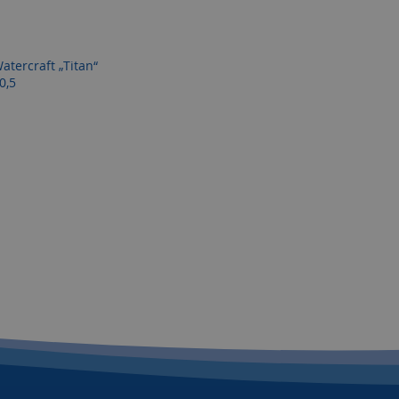
atercraft „Titan“
0,5