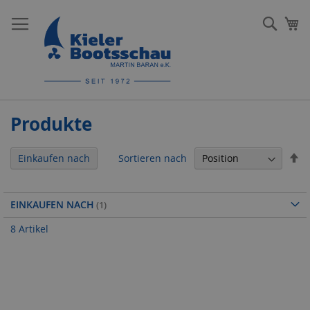
Direkt
zum
Such
Me
Inhalt
Produkte
In
Sortieren nach
Einkaufen nach
ab
Re
EINKAUFEN NACH
8
Artikel