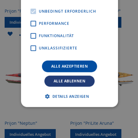
Prijon "Falcon"
Prijon "PriLite Marlin LV"
UNBEDINGT ERFORDERLICH
Individuelles Angebot
Individuelles Angebot
PERFORMANCE
ZUR
ZUR
ZUR
ZUR
FUNKTIONALITÄT
WUNSCHLISTE
VERGLEICHSLISTE
WUNSCHLISTE
VERGLEICHSLISTE
UNKLASSIFIZIERTE
HINZUFÜGEN
HINZUFÜGEN
HINZUFÜGEN
HINZUFÜGEN
ALLE AKZEPTIEREN
ALLE ABLEHNEN
DETAILS ANZEIGEN
Prijon "Neptun"
Prijon "PriLite Aruna"
Individuelles Angebot
Individuelles Angebot