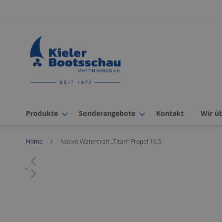
Direkt
zum
Inhalt
Produkte
Sonderangebote
Kontakt
Wir ü
Home
Native Watercraft „Titan“ Propel 10,5
Zum
Ende
der
Bildergalerie
Zum
springen
Anfang
der
Bildergalerie