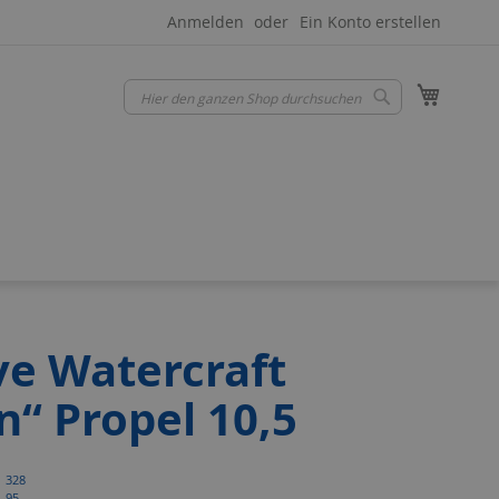
Anmelden
Ein Konto erstellen
Mein W
Suche
Suche
ve Watercraft
n“ Propel 10,5
328
95