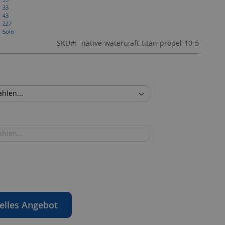
33
43
227
Solo
SKU
native-watercraft-titan-propel-10-5
elles Angebot