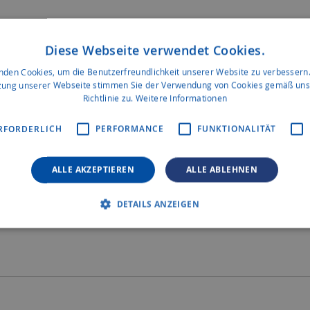
ZUR WUNS
ZUR VERG
Diese Webseite verwendet Cookies.
DAS NEUE KLEI
nden Cookies, um die Benutzerfreundlichkeit unserer Website zu verbessern.
zung unserer Webseite stimmen Sie der Verwendung von Cookies gemäß uns
Das dick
Richtlinie zu.
Weitere Informationen
Sehr sta
RFORDERLICH
PERFORMANCE
FUNKTIONALITÄT
„First C
werden
Anbausc
ALLE AKZEPTIEREN
ALLE ABLEHNEN
Bereitsc
vorhand
DETAILS ANZEIGEN
Auch erh