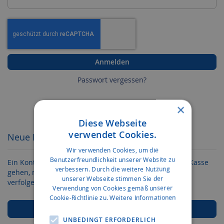
Anmelden
Passwort vergessen?
×
Diese Webseite
verwendet Cookies.
Neue Kunden
Wir verwenden Cookies, um die
Benutzerfreundlichkeit unserer Website zu
Ein Konto zu erstellen hat viele Vorteile: schneller zur Kasse
verbessern. Durch die weitere Nutzung
gehen, mehr als eine Adresse speichern, Bestellungen
unserer Webseite stimmen Sie der
verfolgen und mehr.
Verwendung von Cookies gemäß unserer
Cookie-Richtlinie zu.
Weitere Informationen
Ein Konto erstellen
UNBEDINGT ERFORDERLICH