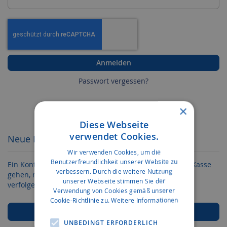
Anmelden
Passwort vergessen?
×
Diese Webseite
verwendet Cookies.
Neue Kunden
Wir verwenden Cookies, um die
Benutzerfreundlichkeit unserer Website zu
Ein Konto zu erstellen hat viele Vorteile: schneller zur Kasse
verbessern. Durch die weitere Nutzung
gehen, mehr als eine Adresse speichern, Bestellungen
unserer Webseite stimmen Sie der
verfolgen und mehr.
Verwendung von Cookies gemäß unserer
Cookie-Richtlinie zu.
Weitere Informationen
Ein Konto erstellen
UNBEDINGT ERFORDERLICH