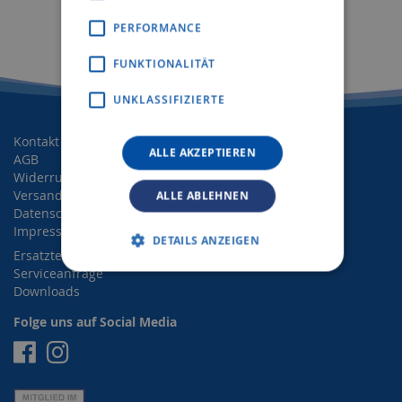
PERFORMANCE
FUNKTIONALITÄT
UNKLASSIFIZIERTE
Kontakt
ALLE AKZEPTIEREN
AGB
Widerrufsrecht
Versand- und Zahlungsbedingungen
ALLE ABLEHNEN
Datenschutz
Impressum
DETAILS ANZEIGEN
Ersatzteilanfrage
Serviceanfrage
Downloads
Folge uns auf Social Media
Facebook
Instagram