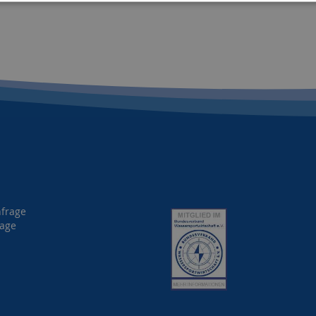
nfrage
rage