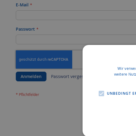
E-Mail
Passwort
Wir verwe
weitere Nut
Anmelden
Passwort vergessen?
UNBEDINGT E