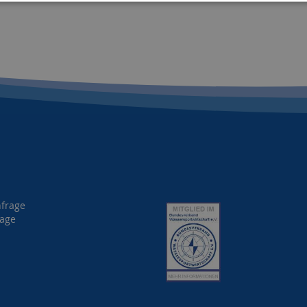
nfrage
rage