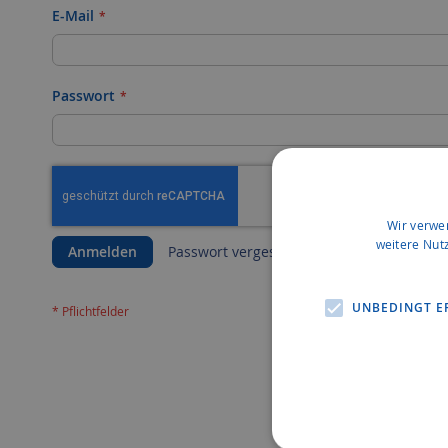
E-Mail
Passwort
Wir verwe
weitere Nut
Anmelden
Passwort vergessen?
UNBEDINGT E