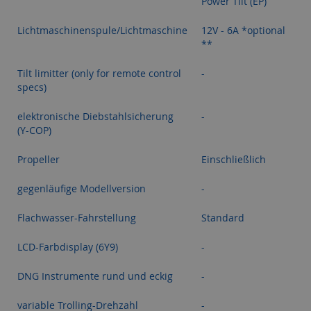
Power Tilt (EP)
Lichtmaschinenspule/Lichtmaschine
12V - 6A *optional
**
Tilt limitter (only for remote control
-
specs)
elektronische Diebstahlsicherung
-
(Y-COP)
Propeller
Einschließlich
gegenläufige Modellversion
-
Flachwasser-Fahrstellung
Standard
LCD-Farbdisplay (6Y9)
-
DNG Instrumente rund und eckig
-
variable Trolling-Drehzahl
-