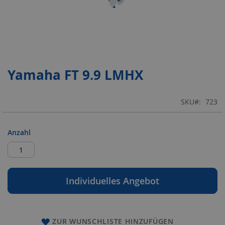
Yamaha FT 9.9 LMHX
Zum
Anfang
der
SKU
723
Bildergalerie
springen
Anzahl
Individuelles Angebot
ZUR WUNSCHLISTE HINZUFÜGEN