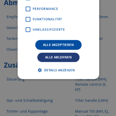
Abmessungen
PERFORMANCE
Empfohlene Spiegelhöhe des Boots
L:552mm X:620mm
FUNKTIONALITÄT
Gewicht mit Propeller
46.0 kg
UNKLASSIFIZIERTE
Tankinhalt
separat, 12 Liter
ALLE AKZEPTIEREN
Ölwanneninhalt
0,8 Liter
ALLE ABLEHNEN
Zusätzliche Merkmale
DETAILS ANZEIGEN
Steuerung
Tiller handle (MH),
Remote control (E,
EP)
Gas- und Schaltbetätigung
Tiller handle (LMH)
Trimm- und Kippanlage
Manual Tilt (MH, E),