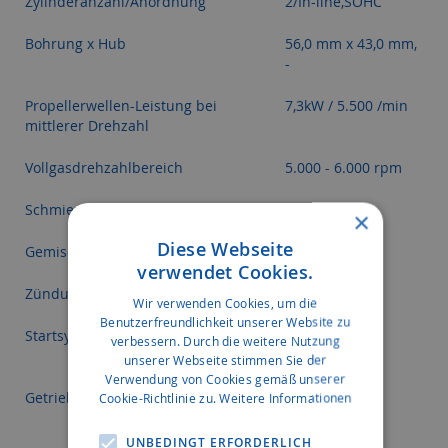
Zylinderanzahl/Anordnung
2/In-line,SOHC
Bohrung x Hub
56,0 mm x 43,0 mm,
-
Propellerwellen-Leistung bei
7,3kW / 5.500 /min
mittlerer Drehzahl
Vollgasdrehzahlbereich
5.000 - 6.000 rpm
Schmierung
Nasssumpf
×
Diese Webseite
Gemischaufbereitung
1 Vergaser
verwendet Cookies.
Zündung/Frühverstellungssystem
CDI
Wir verwenden Cookies, um die
Benutzerfreundlichkeit unserer Website zu
Startsystem
Manual (MH),
verbessern. Durch die weitere Nutzung
Electric (E, EP)
unserer Webseite stimmen Sie der
Verwendung von Cookies gemäß unserer
Getriebeuntersetzung (Zähne)
2.92( : 38/13)
Cookie-Richtlinie zu.
Weitere Informationen
UNBEDINGT ERFORDERLICH