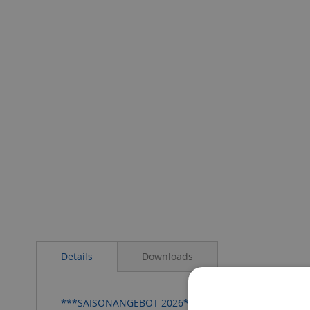
Details
Downloads
***SAISONANGEBOT 2026***