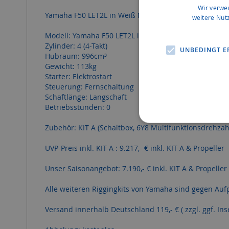
Wir verwe
Yamaha F50 LET2L in Weiß Neumotor inkl. Riggingkit 
weitere Nut
Modell: Yamaha F50 LET2L in weiß
Zylinder: 4 (4-Takt)
UNBEDINGT E
Hubraum: 996cm³
Gewicht: 113kg
Starter: Elektrostart
Steuerung: Fernschaltung
Schaftlänge: Langschaft
Betriebsstunden: 0
Zubehör: KIT A (Schaltbox, 6Y8 Multifunktionsdrehzahl
UVP-Preis inkl. KIT A : 9.217,- € inkl. KIT A & Propeller
Unser Saisonangebot: 7.190,- € inkl. KIT A & Propeller
Alle weiteren Riggingkits von Yamaha sind gegen Aufpr
Versand innerhalb Deutschland 119,- € ( zzgl. ggf. Ins