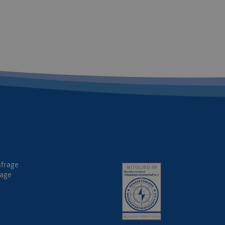
nfrage
rage