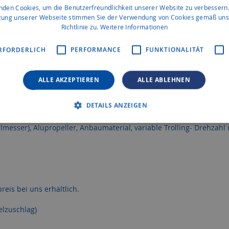
nden Cookies, um die Benutzerfreundlichkeit unserer Website zu verbessern.
A und 5 Jahre Garantie
zung unserer Webseite stimmen Sie der Verwendung von Cookies gemäß uns
Richtlinie zu.
Weitere Informationen
RFORDERLICH
PERFORMANCE
FUNKTIONALITÄT
ALLE AKZEPTIEREN
ALLE ABLEHNEN
DETAILS ANZEIGEN
messer), Alupropeller, Anbaumaterial, variable Trolling- Drehzahl 
eis bei uns erhältlich.
elzuschlag)