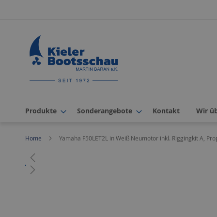
Direkt
zum
Inhalt
Produkte
Sonderangebote
Kontakt
Wir ü
Home
Yamaha F50LET2L in Weiß Neumotor inkl. Riggingkit A, Prop
Zum
Ende
der
Bildergalerie
Zum
springen
Anfang
der
Bildergalerie