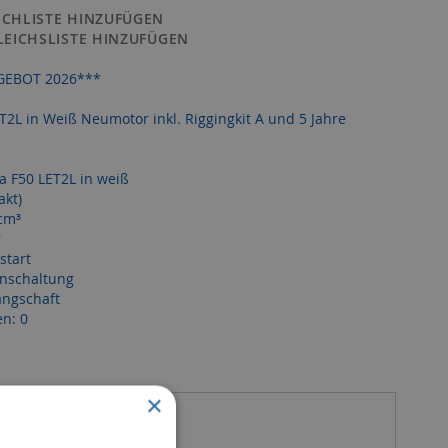
CHLISTE HINZUFÜGEN
LEICHSLISTE HINZUFÜGEN
GEBOT 2026***
2L in Weiß Neumotor inkl. Riggingkit A und 5 Jahre
a F50 LET2L in weiß
akt)
cm³
g
start
rnschaltung
angschaft
n: 0
×