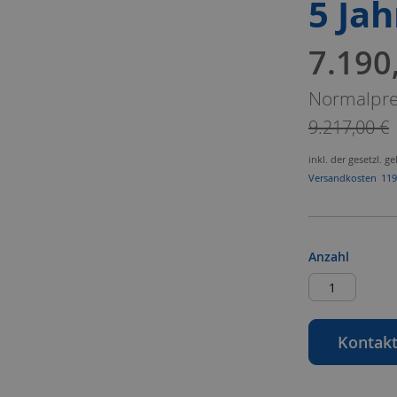
5 Jah
7.190
Sonderan
Normalpre
9.217,00 €
inkl. der gesetzl. 
Mehr
Versandkosten
119
Informationen
Anzahl
Kontakt