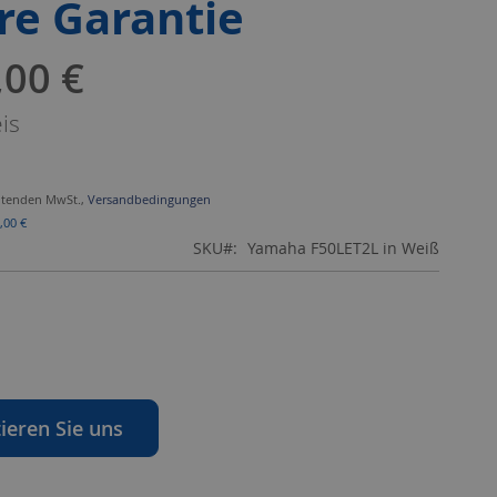
re Garantie
,00 €
gebot
is
geltenden MwSt.,
Versandbedingungen
,00 €
SKU
Yamaha F50LET2L in Weiß
ieren Sie uns