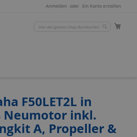
Anmelden
Ein Konto erstellen
Mein W
Suche
Suche
ha F50LET2L in
 Neumotor inkl.
ngkit A, Propeller &