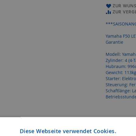
ZUR WUNS
ZUR VERG
***SAISONAN
Yamaha F50 LET
Garantie
Modell: Yamah
Zylinder: 4 (4-T
Hubraum: 996
Gewicht: 113k
Starter: Elektro
Steuerung: Fe
Schaftlänge: L
Betriebsstunde
Diese Webseite verwendet Cookies.