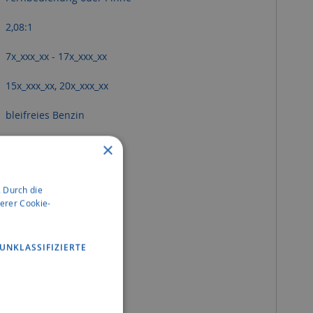
2,08:1
7x_xxx_xx - 17x_xxx_xx
15x_xxx_xx, 20x_xxx_xx
bleifreies Benzin
Viertakter MotorenÃ¶l
×
25l separater Tank
 Durch die
95,00 kg
erer Cookie-
12V, 252W, 21A
UNKLASSIFIZIERTE
S