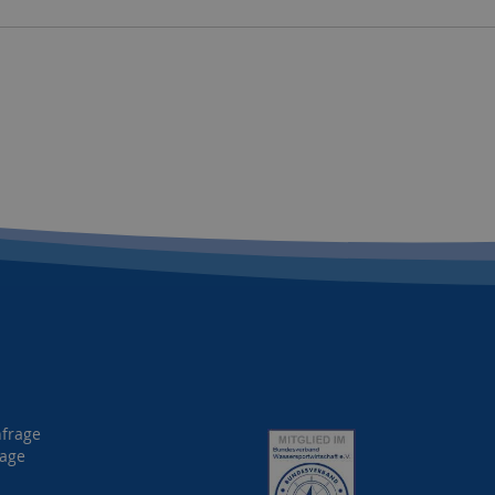
nfrage
rage