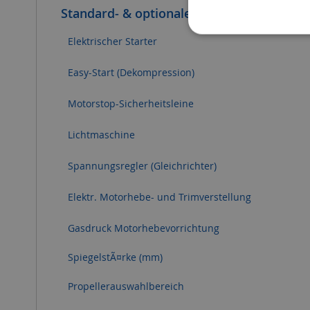
Standard- & optionale Ausstattung
Elektrischer Starter
Easy-Start (Dekompression)
Motorstop-Sicherheitsleine
Lichtmaschine
Spannungsregler (Gleichrichter)
Elektr. Motorhebe- und Trimverstellung
Gasdruck Motorhebevorrichtung
SpiegelstÃ¤rke (mm)
Propellerauswahlbereich