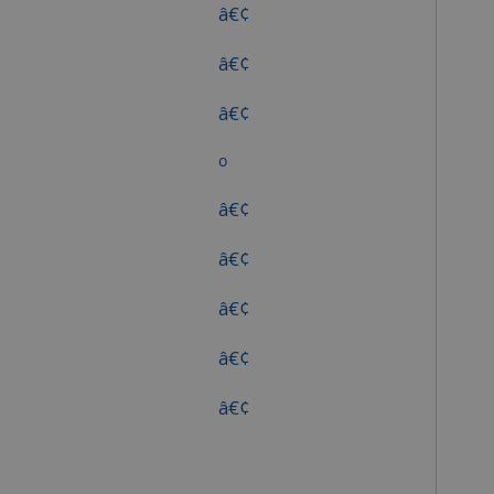
â€¢
â€¢
â€¢
o
â€¢
â€¢
â€¢
â€¢
â€¢