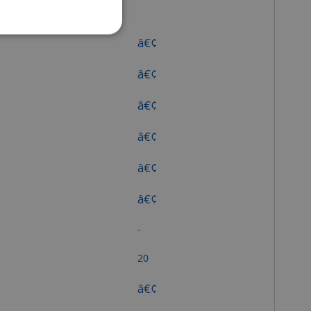
â€¢
â€¢
â€¢
â€¢
â€¢
â€¢
-
20
â€¢