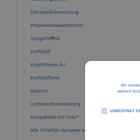
GetriebeÃ¼bersetzung
Propellerauswahlbereich
SpiegelhÃ¶he
Kraftstoff
Empfohlenes Ã–l
Kraftstofftank
Wir verwe
Gewicht
weitere Nut
Lichtmaschinenleistung
UNBEDINGT E
Kompatiblel mit TOSC*
Alle TOHATSU Viertakter erfÃ¼llen die Emissionsno