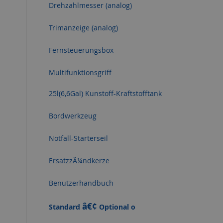
Drehzahlmesser (analog)
Trimanzeige (analog)
Fernsteuerungsbox
Multifunktionsgriff
25l(6,6Gal) Kunstoff-Kraftstofftank
Bordwerkzeug
Notfall-Starterseil
ErsatzzÃ¼ndkerze
Benutzerhandbuch
â€¢
Standard
Optional o