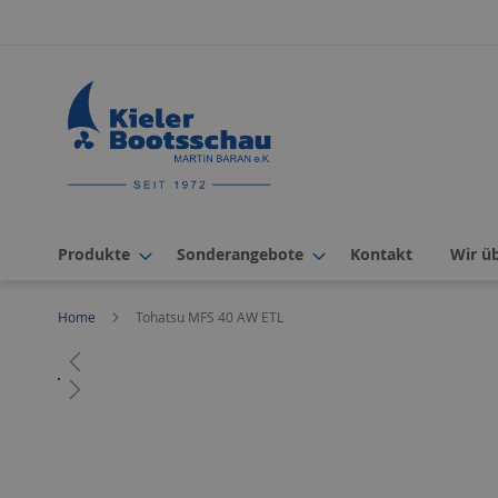
Direkt
zum
Inhalt
Produkte
Sonderangebote
Kontakt
Wir ü
Home
Tohatsu MFS 40 AW ETL
Zum
Ende
der
Bildergalerie
Zum
springen
Anfang
der
Bildergalerie