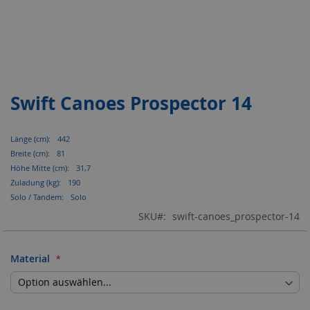
Swift Canoes Prospector 14
Zum
Anfang
der
Mehr
442
Bildergalerie
Informationen
springen
81
31,7
190
Solo
SKU
swift-canoes_prospector-14
Material