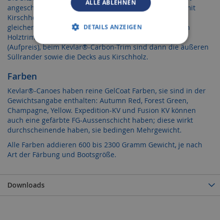
ALLE ABLEHNEN
angeschrägter Vorderkante versehene Gurtbandsitze mit
Kirschholzrahmen, auf denen Sitzen und Knien
gleichermaßen möglich und höchst komfortabel ist. Ein
DETAILS ANZEIGEN
Holztrim ist anstelle des Alurandes natürlich möglich
(Aufpreis), beim Kevlar®-Carbon-Trim sind dann die äußeren
Süllrander sowie die Decks aus Kirschholz.
Farben
Kevlar®-Canoes haben reine GelCoat Farben, sie sind in der
Gewichtsangabe enthalten: Autumn Red, Forest Green,
Champagne, Yellow. Expedition-KV und Fusion KV können
auch eine gefärbte FG-Aussenschicht haben; diese wirkt
durchscheinende haben, sie bedingen Mehrgewicht.
Alle Farben addieren 600 bis 2300 Gramm Gewicht, je nach
Art der Färbung und Bootsgröße.
Downloads