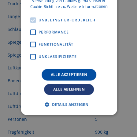
Verwendung von Cookies gemäß unserer
Trockengewicht
49,2 kg
Cookie-Richtlinie zu.
Weitere Informationen
Länge innen
238 cm
UNBEDINGT ERFORDERLICH
Schlauchdurchmesser
45 cm
PERFORMANCE
Spiegelhöhe
41 cm
FUNKTIONALITÄT
Spiegelwinkel
5-8 Grad
UNKLASSIFIZIERTE
Luftkammern
3+2
ALLE AKZEPTIEREN
Boden
Luftboden
ALLE ABLEHNEN
Luftdruck Schlauchkörper
0,25 bar
DETAILS ANZEIGEN
Luftdruck Boden
0,80 bar
Personen
5
Tragfähigkeit
900 kg