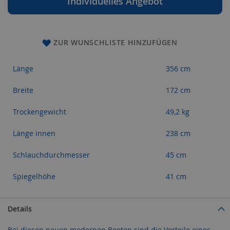
Individuelles Angebot
ZUR WUNSCHLISTE HINZUFÜGEN
Länge
356 cm
Breite
172 cm
Trockengewicht
49,2 kg
Länge innen
238 cm
Schlauchdurchmesser
45 cm
Spiegelhöhe
41 cm
Details
Bei diesen neuen modernen Booten sind die Vorteile eines