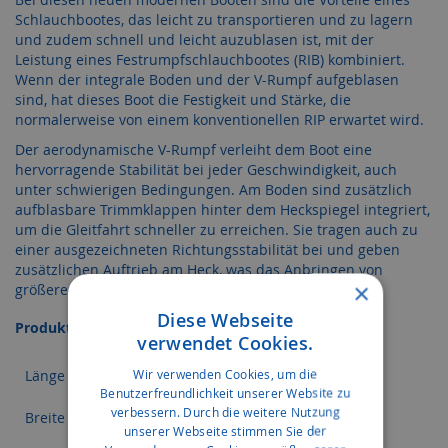
Schlauchbootes, das leicht zu transportieren und zu lagern
und zudem schnell und leicht auzublasen ist, mit der
Leistung eines Festrumpfschlauchbootes (RIB) kombiniert.
Wenn der integrale Boden und der V-Rumpf aufgeblasen
sind, hat dieses Boot die Festigkeit und Stärke, die
normalerweise von einem konventionellen RIP erwartet wird.
Der aerodynamische V-Rumpf verleiht dem Boot eine
hervorragende Stabilität bei jeder Geschwindigkeit, auch
unter schwierigen Bedingungen. Am Boden sind zusätzlich
aufblasbare Trimmklappen hinter dem Heckspiegel integriert,
um die Gleitfahrt schneller zu erreichen. Sie tragen auch zu
einer ausgezeichneten Richtungsstabilität bei und geben
zusätzlichen Auftrieb am Heck, was das Anbringen von
×
größeren Außenbordmotoren ermöglicht..
Diese Webseite
Produktspezifikation
verwendet Cookies.
Wir verwenden Cookies, um die
Länge
356 cm
Benutzerfreundlichkeit unserer Website zu
verbessern. Durch die weitere Nutzung
Breite
172 cm
unserer Webseite stimmen Sie der