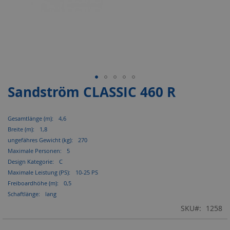
Sandström CLASSIC 460 R
Zum
Anfang
der
Mehr
4,6
Bildergalerie
Informationen
springen
1,8
270
5
C
10-25 PS
0,5
lang
SKU
1258