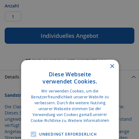
Anzahl
Individuelles Angebot
ZUR WUNSCHLISTE HINZUFÜGEN
×
Diese Webseite
Details
verwendet Cookies.
Wir verwenden Cookies, um die
Sandström Classic 460 R
Benutzerfreundlichkeit unserer Website zu
verbessern. Durch die weitere Nutzung
Die Classic 460 R ist das kleinste Modell der Classic-Serie.
unserer Webseite stimmen Sie der
Dieses Sandström Boot ist dank dem breiten Rumpf
Verwendung von Cookies gemäß unserer
ungewöhnlich kippstabil. Die Classic 460 R ohne Steuerstand
Cookie-Richtlinie zu.
Weitere Informationen
verfügt über ein geräumiges Platzangebot für
Angelausrüstung oder anderes Zubehör. Möchten Sie lange
UNBEDINGT ERFORDERLICH
Strecken gerne bequemer zurücklegen, empfehlen wir den