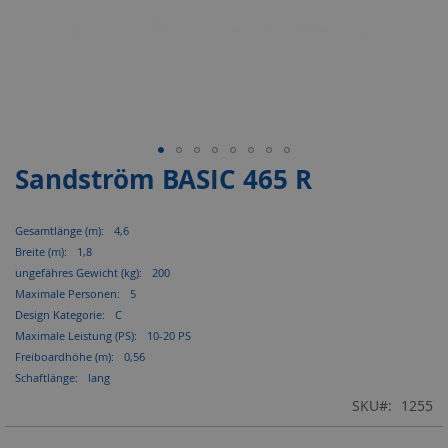
Sandström BASIC 465 R
Zum
Anfang
der
Mehr
4,6
Bildergalerie
Informationen
springen
1,8
200
5
C
10-20 PS
0,56
lang
SKU
1255