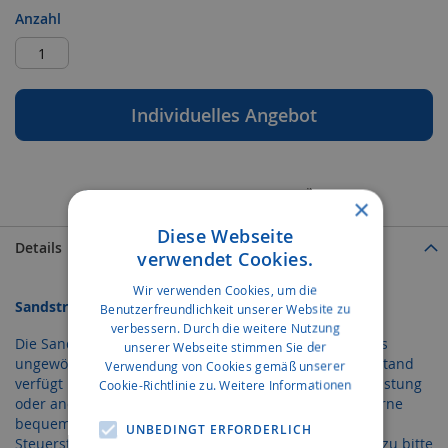
Anzahl
Individuelles Angebot
ZUR WUNSCHLISTE HINZUFÜGEN
×
Diese Webseite
Details
verwendet Cookies.
Wir verwenden Cookies, um die
Sandström Basic 465 R
Benutzerfreundlichkeit unserer Website zu
verbessern. Durch die weitere Nutzung
Die Sandström Basic 465 R ist dank des breiten Rumpfs
unserer Webseite stimmen Sie der
ungewöhnlich kippstabil. Die Basic 465 R ohne Steuerstand
Verwendung von Cookies gemäß unserer
verfügt über ein erhöhtes Platzangebot für Angelausrüstung
Cookie-Richtlinie zu.
Weitere Informationen
oder anderes Zubehör. Möchten Sie lange Strecken gerne
bequemer zurücklegen, empfehlen wir den optionalen
UNBEDINGT ERFORDERLICH
Steuerstand mit Scheibe und Rahmen. Schauen Sie dazu bitte