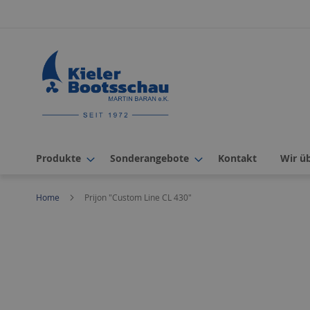
Direkt
zum
Inhalt
Produkte
Sonderangebote
Kontakt
Wir ü
Home
Prijon "Custom Line CL 430"
Zum
Ende
der
Bildergalerie
springen