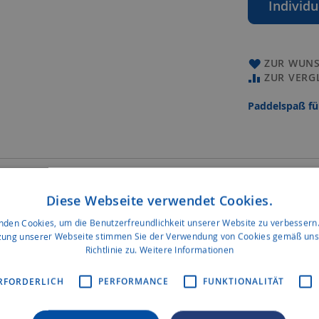
Individu
ZUR WUNS
ZUR VERG
Paddelspaß für
tabilität und einfachstes Handling aus. Mit einer Länge von 430c
Diese Webseite verwendet Cookies.
einfachen Ein- und Ausstieg. Unser Tour-Sitz mit der neuen, hohe
k der verschiedenen Ausstattungsvarianten vom leichten und günsti
nden Cookies, um die Benutzerfreundlichkeit unserer Website zu verbessern.
zung unserer Webseite stimmen Sie der Verwendung von Cookies gemäß uns
Richtlinie zu.
Weitere Informationen
te 2020 verfügbar:
RFORDERLICH
PERFORMANCE
FUNKTIONALITÄT