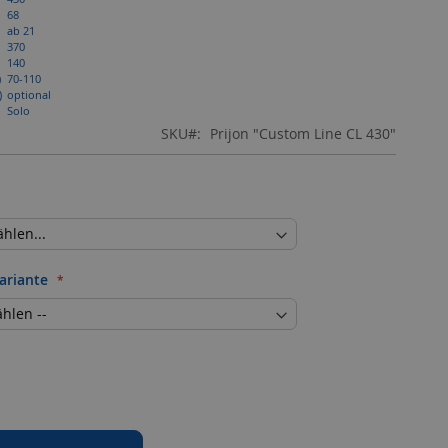
68
ab 21
370
140
)
70-110
)
optional
Solo
SKU
Prijon "Custom Line CL 430"
ariante