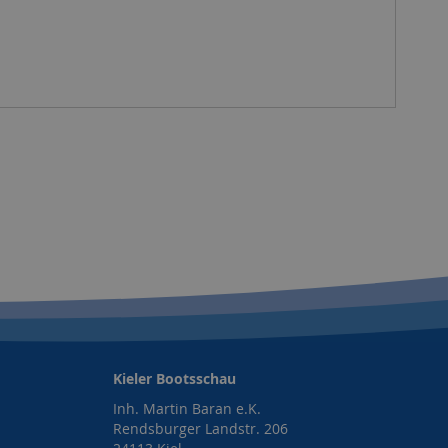
Kieler Bootsschau
Inh. Martin Baran e.K.
Rendsburger Landstr. 206