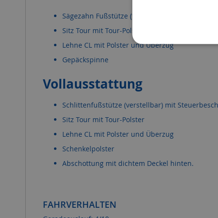
Sägezahn Fußstütze (fix)
Sitz Tour mit Tour-Polster
Lehne CL mit Polster und Überzug
Gepäckspinne
Vollausstattung
Schlittenfußstütze (verstellbar) mit Steuerbesc
Sitz Tour mit Tour-Polster
Lehne CL mit Polster und Überzug
Schenkelpolster
Abschottung mit dichtem Deckel hinten.
FAHRVERHALTEN