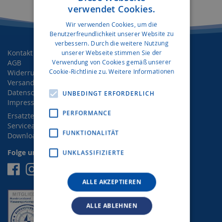
verwendet Cookies.
Wir verwenden Cookies, um die
Benutzerfreundlichkeit unserer Website zu
verbessern. Durch die weitere Nutzung
Kontakt
unserer Webseite stimmen Sie der
Verwendung von Cookies gemäß unserer
AGB
Cookie-Richtlinie zu.
Weitere Informationen
Widerrufsrecht
Versand- und Zahlungsbedingungen
Datenschutz
UNBEDINGT ERFORDERLICH
Impressum
PERFORMANCE
Ersatzteilanfrage
Serviceanfrage
FUNKTIONALITÄT
Downloads
Folge uns auf Social Media
UNKLASSIFIZIERTE
Facebook
Instagram
ALLE AKZEPTIEREN
ALLE ABLEHNEN