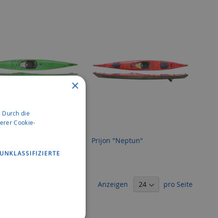
Reihenf
×
 Durch die
erer Cookie-
 "Falcon"
Prijon "Neptun"
UNKLASSIFIZIERTE
Anzeigen
pro Seite