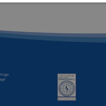
nfrage
rage