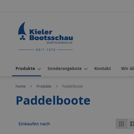
Direkt
zum
Inhalt
Produkte
Sonderangebote
Kontakt
Wir ü
Home
Produkte
Paddelboote
Paddelboote
Ans
Rast
Einkaufen nach
als