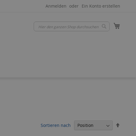
Anmelden
Ein Konto erstellen
Mein W
Suche
Suche
In
Sortieren nach
absteig