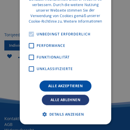
verbessern. Durch die weitere Nutzung
unserer Webseite stimmen Sie der
Verwendung von Cookies gemäß unserer
Cookie-Richtlinie zu.
Weitere Informationen
UNBEDINGT ERFORDERLICH
Torqeedo Travel
Individuelles Angebot
PERFORMANCE
ZUR
ZUR
FUNKTIONALITÄT
WUNSCHLISTE
VERGLEICHSLISTE
UNKLASSIFIZIERTE
HINZUFÜGEN
HINZUFÜGEN
ALLE AKZEPTIEREN
ALLE ABLEHNEN
DETAILS ANZEIGEN
Kontakt
AGB