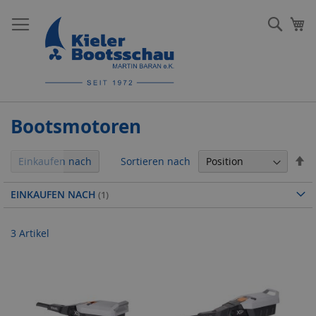
Direkt
zum
Such
Me
Inhalt
Bootsmotoren
In
Sortieren nach
Einkaufen nach
ab
Re
EINKAUFEN NACH
3
Artikel