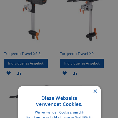
Troqeedo Travel XS S
Torqeedo Travel XP
Individuelles Angebot
Individuelles Angebot
ZUR
ZUR
ZUR
ZUR
WUNSCHLISTE
VERGLEICHSLISTE
WUNSCHLISTE
VERGLEICHSLISTE
×
HINZUFÜGEN
HINZUFÜGEN
HINZUFÜGEN
HINZUFÜGEN
Diese Webseite
verwendet Cookies.
Wir verwenden Cookies, um die
Benutzerfreundlichkeit unserer Website zu