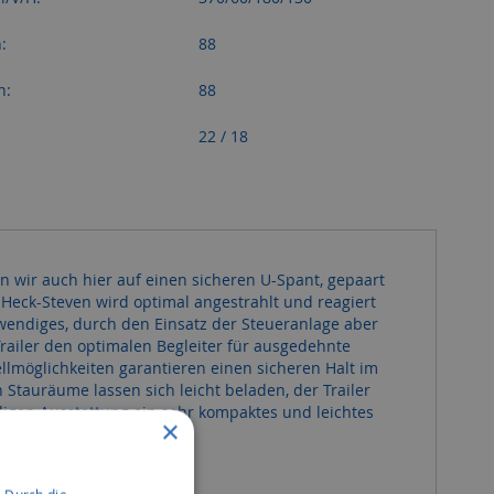
:
88
n:
88
22 / 18
n wir auch hier auf einen sicheren U-Spant, gepaart
Heck-Steven wird optimal angestrahlt und reagiert
 wendiges, durch den Einsatz der Steueranlage aber
railer den optimalen Begleiter für ausgedehnte
ellmöglichkeiten garantieren einen sicheren Halt im
Stauräume lassen sich leicht beladen, der Trailer
ndigen Ausstattung ein sehr kompaktes und leichtes
×