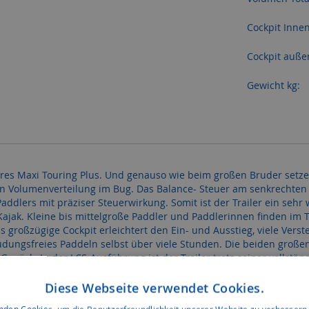
Cockpit Innen
Cockpit auße
Gewicht kg:
nseres Maxi Touring Plus. Und genauso wie beim großen Bruder setze
n Volumenverteilung im Bug. Das Balance- Steuer am senkrechten 
ddlers mit präziser Steuerwirkung. Somit ist der Trailer ein sehr
ajak. Kleine bis mittelgroße Paddler und Paddlerinnen finden im T
 großzügige Cockpit erleichtert den Ein- und Ausstieg, viele Verst
ungsfreies Paddeln selbst über viele Stunden. Die beiden großen 
Gepäck. In der LCS-Ausführung ist der Trailer trotz seiner vollstä
sst.
Diese Webseite verwendet Cookies.