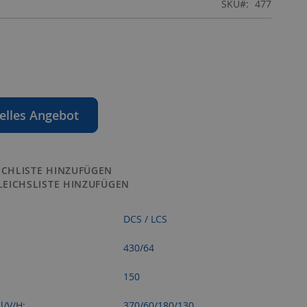
SKU
477
elles Angebot
CHLISTE HINZUFÜGEN
LEICHSLISTE HINZUFÜGEN
DCS / LCS
430/64
:
150
l/V/H:
370/60/180/130