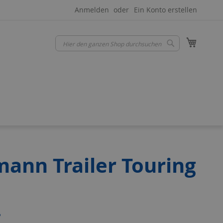
Anmelden
Ein Konto erstellen
Mein W
Suche
Suche
mann Trailer Touring
o