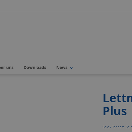
ber uns
Downloads
News
Lett
Plus
Mehr
Solo / Tandem
Sol
Informationen