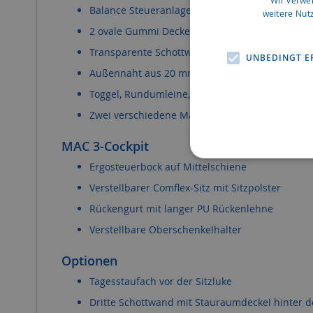
Wir verwe
Balance Steueranlage
weitere Nut
2 ovale Gummi Deckel
Transparente Schottwände
UNBEDINGT E
Außennaht aus 20 mm Gewebeband
Toggel, Rundumleine, Gepäcknetz und Deckspi
Zwei verschiedene Materialvarianten
MAC 3-Cockpit
Ergosteuerbock auf Mittelschiene
Verstellbarer Comflex-Sitz mit Sitzpolster
Rückengurt mit langer PU Rückenlehne
Verstellbare Oberschenkelhalter
Optionen
Tagesstaufach vor der Sitzluke
Dritte Schottwand mit Stauraumdeckel hinter d