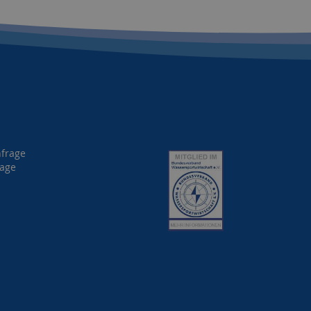
nfrage
rage