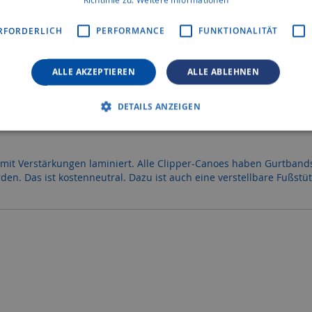
ZUR VERG
RFORDERLICH
PERFORMANCE
FUNKTIONALITÄT
ALLE AKZEPTIEREN
ALLE ABLEHNEN
DETAILS ANZEIGEN
 mit Verstärkungen laminiert. Alle Clipper-Canoes haben Gurtband
en. Das ist kostenneutral. Dazu ist auch eine verstellbare Fußstüt