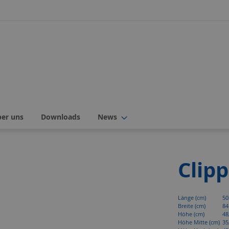
ber uns
Downloads
News
Clipp
Mehr
Länge (cm)
50
Informationen
Breite (cm)
84
Höhe (cm)
48
Höhe Mitte (cm)
35