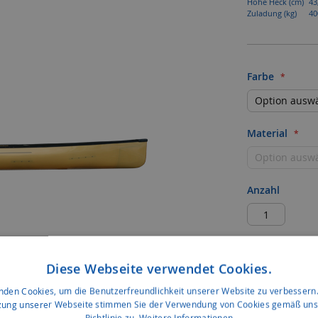
Höhe Heck (cm)
43
Zuladung (kg)
40
Farbe
Material
Anzahl
Individu
Diese Webseite verwendet Cookies.
nden Cookies, um die Benutzerfreundlichkeit unserer Website zu verbessern.
zung unserer Webseite stimmen Sie der Verwendung von Cookies gemäß uns
ZUR WUNS
Richtlinie zu.
Weitere Informationen