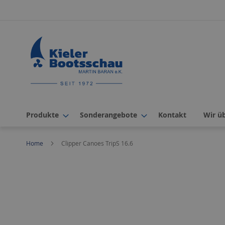
Direkt
zum
Inhalt
Produkte
Sonderangebote
Kontakt
Wir ü
Home
Clipper Canoes TripS 16.6
Zum
Ende
der
Bildergalerie
springen