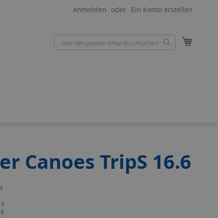
Anmelden
Ein Konto erstellen
Mein W
Suche
Suche
er Canoes TripS 16.6
3
,3
,6