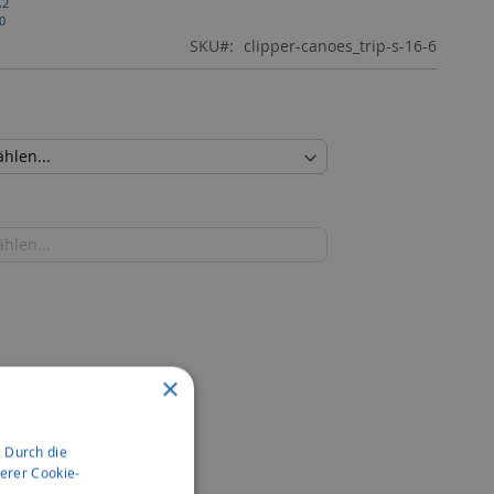
,2
0
SKU
clipper-canoes_trip-s-16-6
×
elles Angebot
 Durch die
erer Cookie-
CHLISTE HINZUFÜGEN