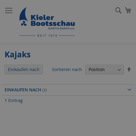
Direkt
zum
Such
Me
Inhalt
Kajaks
In
Sortieren nach
Einkaufen nach
ab
Re
EINKAUFEN NACH
1
Eintrag