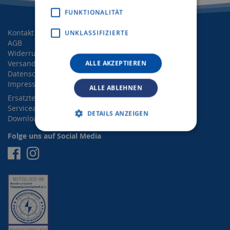
FUNKTIONALITÄT
Kontakt
UNKLASSIFIZIERTE
AGB
Widerrufsrecht
Versand- und Zahlungsbedingungen
ALLE AKZEPTIEREN
Datenschutz
Impressum
ALLE ABLEHNEN
Ersatzteilanfrage
Serviceanfrage
DETAILS ANZEIGEN
Downloads
Folge uns auf Social Media
Facebook
Instagram