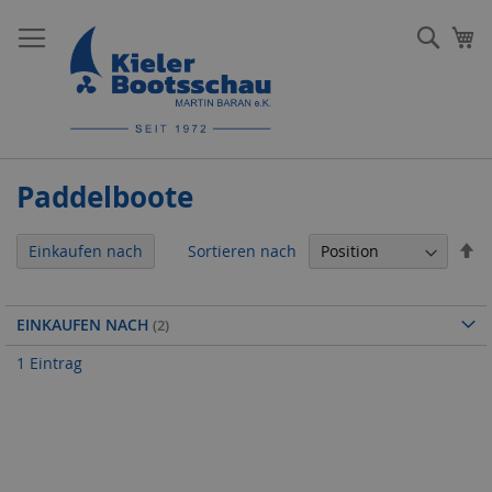
Direkt
zum
Such
Me
Inhalt
Paddelboote
In
Sortieren nach
Einkaufen nach
ab
Re
EINKAUFEN NACH
1
Eintrag