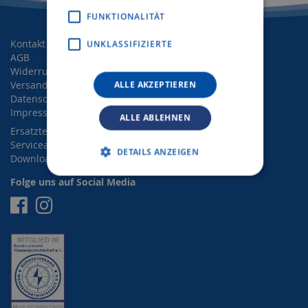
FUNKTIONALITÄT
Kontakt
UNKLASSIFIZIERTE
AGB
Widerrufsrecht
Versand- und Zahlungsbedingungen
ALLE AKZEPTIEREN
Datenschutz
Impressum
ALLE ABLEHNEN
Ersatzteilanfrage
Serviceanfrage
DETAILS ANZEIGEN
Downloads
Folge uns auf Social Media
Facebook
Instagram