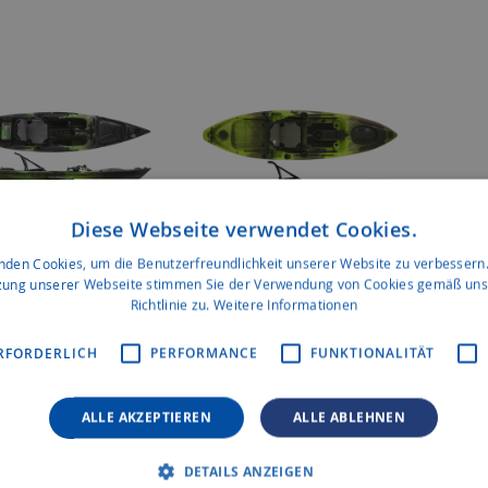
Diese Webseite verwendet Cookies.
nden Cookies, um die Benutzerfreundlichkeit unserer Website zu verbessern.
zung unserer Webseite stimmen Sie der Verwendung von Cookies gemäß uns
Richtlinie zu.
Weitere Informationen
atercraft "Ultimate"
Native Watercraft "Slayer" 12
l 13
XC
RFORDERLICH
PERFORMANCE
FUNKTIONALITÄT
ALLE AKZEPTIEREN
ALLE ABLEHNEN
DETAILS ANZEIGEN