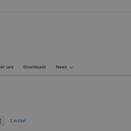
ber uns
Downloads
News
icht
er
Liste
2
Artikel