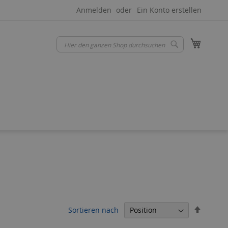
Anmelden
Ein Konto erstellen
Mein W
Suche
Suche
In
Sortieren nach
absteig