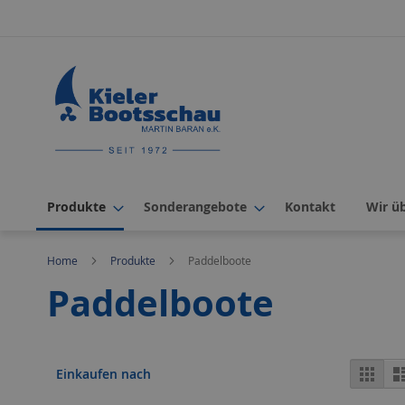
Direkt
zum
Inhalt
Produkte
Sonderangebote
Kontakt
Wir ü
Home
Produkte
Paddelboote
Paddelboote
Ans
Rast
Einkaufen nach
als