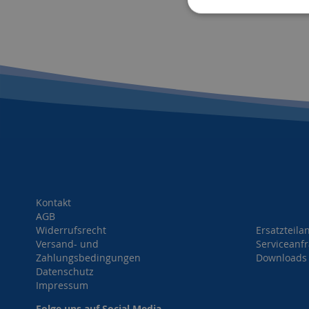
HINZUFÜGEN
HINZUFÜGEN
Kontakt
AGB
Widerrufsrecht
Ersatzteila
Versand- und
Serviceanf
Zahlungsbedingungen
Downloads
Datenschutz
Impressum
Folge uns auf Social Media