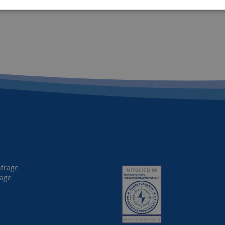
nfrage
rage