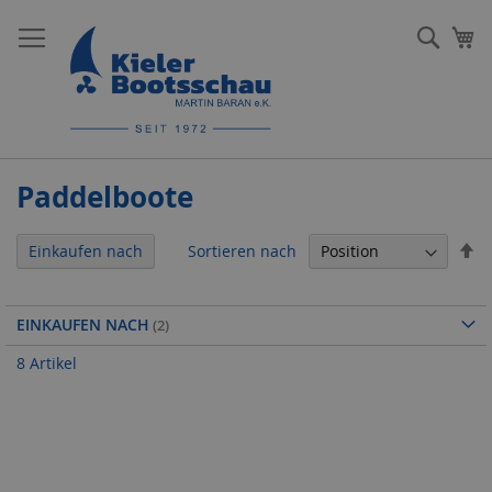
Direkt
zum
Such
Me
Inhalt
Paddelboote
In
Sortieren nach
Einkaufen nach
ab
Re
EINKAUFEN NACH
8
Artikel