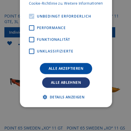
Cookie-Richtlinie zu.
Weitere Informationen
POINT 65 SWEDEN „XO“ 11
POINT 65 SWEDEN „XO“ 11
UNBEDINGT ERFORDERLICH
GTE, 3L
GTE
PERFORMANCE
Individuelles Angebot
Individuelles Angebot
FUNKTIONALITÄT
ZUR
ZUR
ZUR
ZUR
UNKLASSIFIZIERTE
WUNSCHLISTE
VERGLEICHSLISTE
WUNSCHLISTE
VERGLEICHSLISTE
HINZUFÜGEN
HINZUFÜGEN
HINZUFÜGEN
HINZUFÜGEN
ALLE AKZEPTIEREN
ALLE ABLEHNEN
DETAILS ANZEIGEN
POINT 65 SWEDEN „XO“ 11 GT
POINT 65 SWEDEN „XO“ 11 GS