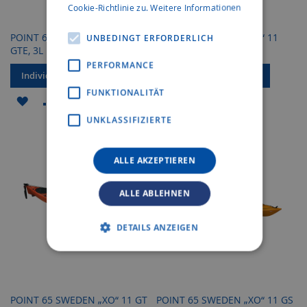
Cookie-Richtlinie zu.
Weitere Informationen
POINT 65 SWEDEN „XO“ 11
POINT 65 SWEDEN „XO“ 11
UNBEDINGT ERFORDERLICH
GTE, 3L
GTE
PERFORMANCE
Individuelles Angebot
Individuelles Angebot
FUNKTIONALITÄT
ZUR
ZUR
ZUR
ZUR
UNKLASSIFIZIERTE
WUNSCHLISTE
VERGLEICHSLISTE
WUNSCHLISTE
VERGLEICHSLISTE
HINZUFÜGEN
HINZUFÜGEN
HINZUFÜGEN
HINZUFÜGEN
ALLE AKZEPTIEREN
ALLE ABLEHNEN
DETAILS ANZEIGEN
POINT 65 SWEDEN „XO“ 11 GT
POINT 65 SWEDEN „XO“ 11 GS