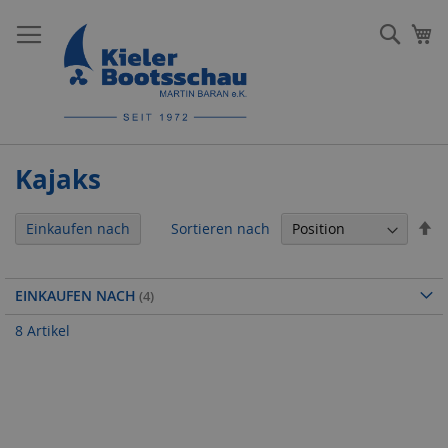
Direkt
zum
Such
Me
Inhalt
Kajaks
In
Sortieren nach
Einkaufen nach
ab
Re
EINKAUFEN NACH
8
Artikel