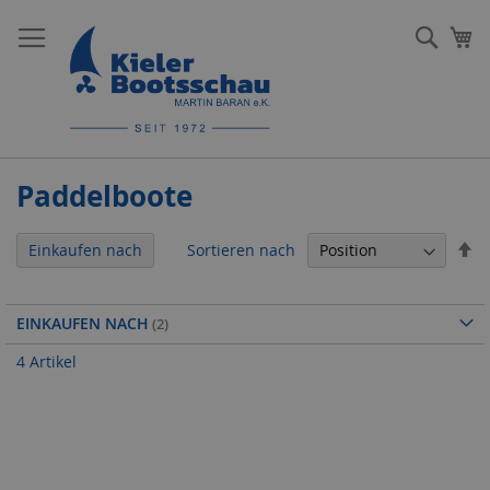
Direkt
zum
Such
Me
Inhalt
Paddelboote
In
Sortieren nach
Einkaufen nach
ab
Re
EINKAUFEN NACH
4
Artikel