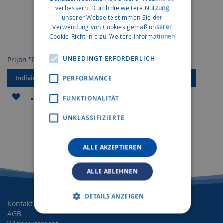
verbessern. Durch die weitere Nutzung
unserer Webseite stimmen Sie der
Verwendung von Cookies gemäß unserer
Cookie-Richtlinie zu.
Weitere Informationen
UNBEDINGT ERFORDERLICH
Prijon "PriLite Marlin LV"
Prijon "PriLite Aruna"
Individuelles Angebot
Individuelles Angebot
PERFORMANCE
ZUR
ZUR
ZUR
ZUR
FUNKTIONALITÄT
WUNSCHLISTE
VERGLEICHSLISTE
WUNSCHLISTE
VERGLEICHSLISTE
UNKLASSIFIZIERTE
HINZUFÜGEN
HINZUFÜGEN
HINZUFÜGEN
HINZUFÜGEN
ALLE AKZEPTIEREN
ALLE ABLEHNEN
DETAILS ANZEIGEN
Kontakt
AGB