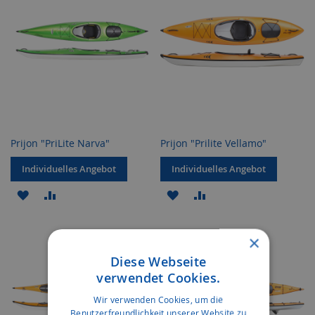
Prijon "PriLite Narva"
Prijon "Prilite Vellamo"
Individuelles Angebot
Individuelles Angebot
ZUR
ZUR
ZUR
ZUR
WUNSCHLISTE
VERGLEICHSLISTE
WUNSCHLISTE
VERGLEICHSLISTE
×
HINZUFÜGEN
HINZUFÜGEN
HINZUFÜGEN
HINZUFÜGEN
Diese Webseite
verwendet Cookies.
Wir verwenden Cookies, um die
Benutzerfreundlichkeit unserer Website zu