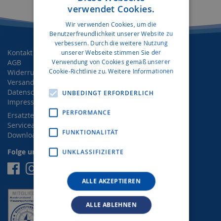
verwendet Cookies.
Wir verwenden Cookies, um die
Benutzerfreundlichkeit unserer Website zu
verbessern. Durch die weitere Nutzung
Kontakt
unserer Webseite stimmen Sie der
Verwendung von Cookies gemäß unserer
AGB
Cookie-Richtlinie zu.
Weitere Informationen
Widerrufsrecht
Versand- und Zahlungsbedingungen
Datenschutz
UNBEDINGT ERFORDERLICH
Impressum
PERFORMANCE
Ersatzteilanfrage
Serviceanfrage
FUNKTIONALITÄT
Downloads
Folge uns auf Social Media
UNKLASSIFIZIERTE
Facebook
Instagram
ALLE AKZEPTIEREN
ALLE ABLEHNEN